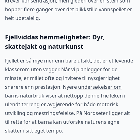
krever konsentrasjon, men gleden over en stein som
hopper flere ganger over det blikkstille vannspeilet er
helt ubetalelig.
Fjellviddas hemmeligheter: Dyr,
skattejakt og naturkunst
Fjellet er så mye mer enn bare utsikt; det er et levende
klasserom uten vegger. Når vi planlegger for de
minste, er målet ofte og invitere til nysgjerrighet
snarere enn prestasjon. Nyere
undersøkelser om
barns naturbruk
viser at nettopp denne frie leken i
ulendt terreng er avgjørende for både motorisk
utvikling og mestringsfølelse. På Nordseter ligger alt
til rette for at barna kan utforske naturens egne
skatter i sitt eget tempo.