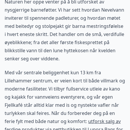
Naturen her oppe venter på å bli utforsket av
nysgjerrige barneføtter. Vi har sett hvordan Nevelvann
inviterer til spennende padleturer, og hvordan møtet
med beitedyr og stolpejakt gir barna mestringsfølelse
i hvert eneste skritt. Det handler om de små, verdifulle
øyeblikkene; fra det aller første fiskesprettet på
blikkstille vann til den lune hyttekosen når kvelden
senker seg over viddene.
Med vår sentrale beliggenhet kun 13 km fra
Lillehammer sentrum, er veien kort til både villmark og
moderne fasiliteter. Vi tilbyr fullservice utleie av kano
og kajakk for vannveiens eventyrere, og vår egen
Fjellkafé står alltid klar med is og nystekte vafler når
turlykken skal feires. Når du forbereder deg på en
ferie fylt med både natur og komfort:
utforsk salg av
ferdige produkter via nettbutikken til Lunora Bags
for