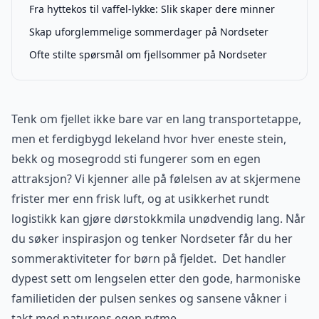
Fra hyttekos til vaffel-lykke: Slik skaper dere minner
Skap uforglemmelige sommerdager på Nordseter
Ofte stilte spørsmål om fjellsommer på Nordseter
Tenk om fjellet ikke bare var en lang transportetappe,
men et ferdigbygd lekeland hvor hver eneste stein,
bekk og mosegrodd sti fungerer som en egen
attraksjon? Vi kjenner alle på følelsen av at skjermene
frister mer enn frisk luft, og at usikkerhet rundt
logistikk kan gjøre dørstokkmila unødvendig lang. Når
du søker inspirasjon og tenker Nordseter får du her
sommeraktiviteter for børn på fjeldet. Det handler
dypest sett om lengselen etter den gode, harmoniske
familietiden der pulsen senkes og sansene våkner i
takt med naturens egen rytme.