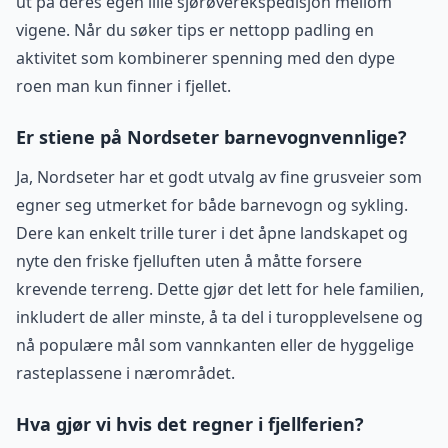
ut på deres egen lille sjørøverekspedisjon mellom
vigene. Når du søker tips er nettopp padling en
aktivitet som kombinerer spenning med den dype
roen man kun finner i fjellet.
Er stiene på Nordseter barnevognvennlige?
Ja, Nordseter har et godt utvalg av fine grusveier som
egner seg utmerket for både barnevogn og sykling.
Dere kan enkelt trille turer i det åpne landskapet og
nyte den friske fjelluften uten å måtte forsere
krevende terreng. Dette gjør det lett for hele familien,
inkludert de aller minste, å ta del i turopplevelsene og
nå populære mål som vannkanten eller de hyggelige
rasteplassene i nærområdet.
Hva gjør vi hvis det regner i fjellferien?