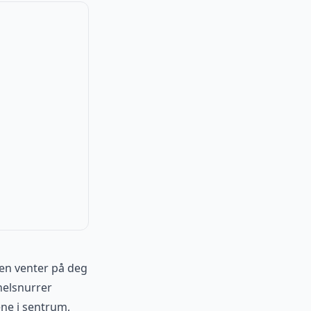
men venter på deg
anelsnurrer
ene i sentrum,