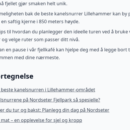
 fjellet gjør smaken helt unik.
ligheten bak de beste kanelsnurrer Lillehammer kan by p
en saftig kjerne i 850 meters høyde.
tips til hvordan du planlegger den ideelle turen ved å bruke
g velge ruter som passer ditt nivå.
an en pause i vår fjellkafé kan hjelpe deg med å legge bort
ammen med dine nærmeste.
rtegnelse
 beste kanelsnurren i Lillehammer-området
lsnurrene på Nordseter Fjellpark så spesielle?
er du tur og bakst: Planlegg din dag på Nordseter
mat – en opplevelse for sjel og kropp