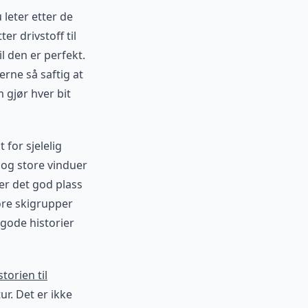
 leter etter de
er drivstoff til
il den er perfekt.
erne så saftig at
 gjør hver bit
for sjelelig
k og store vinduer
er det god plass
tore skigrupper
 gode historier
storien til
ur. Det er ikke