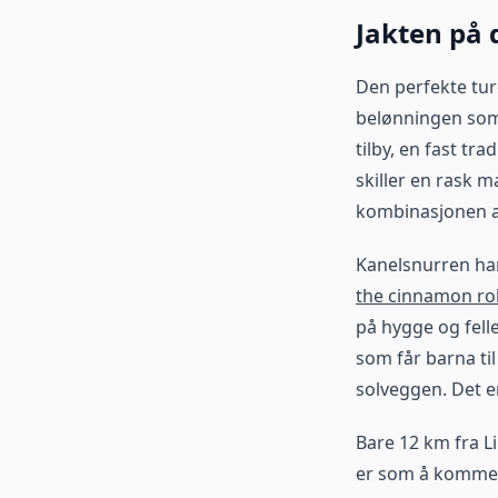
Jakten på 
Den perfekte tur
belønningen som 
tilby, en fast t
skiller en rask ma
kombinasjonen av
Kanelsnurren har
the cinnamon rol
på hygge og felle
som får barna til
solveggen. Det er
Bare 12 km fra L
er som å komme t