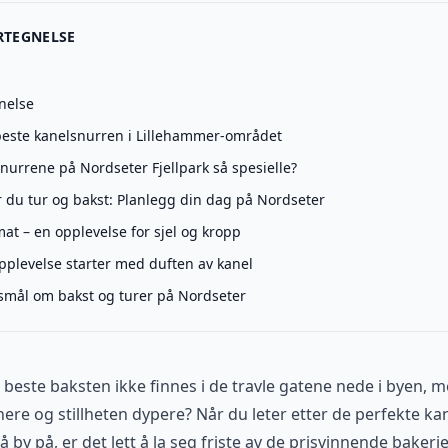
RTEGNELSE
nelse
beste kanelsnurren i Lillehammer-området
nurrene på Nordseter Fjellpark så spesielle?
r du tur og bakst: Planlegg din dag på Nordseter
at – en opplevelse for sjel og kropp
opplevelse starter med duften av kanel
rsmål om bakst og turer på Nordseter
 beste baksten ikke finnes i de travle gatene nede i byen, 
nere og stillheten dypere? Når du leter etter de perfekte k
 by på, er det lett å la seg friste av de prisvinnende bakeri