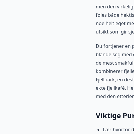
men den virkelig
føles både hektis
noe helt eget me
utsikt som gir sje
Du fortjener en 
blande seg med d
de mest smakfull
kombinerer fjell
Fjellpark, en de
ekte fjellkafé. H
med den etterlen
Viktige Pu
Lær hvorfor d