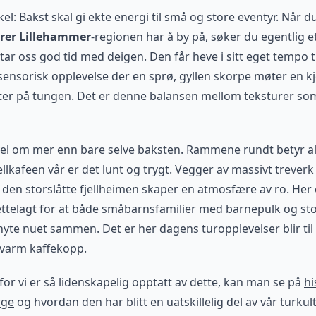
kel: Bakst skal gi ekte energi til små og store eventyr. Når du
rer Lillehammer
-regionen har å by på, søker du egentlig ett
 tar oss god tid med deigen. Den får heve i sitt eget tempo t
sensorisk opplevelse der en sprø, gyllen skorpe møter en kj
er på tungen. Det er denne balansen mellom teksturer som
vel om mer enn bare selve baksten. Rammene rundt betyr alt 
jellkafeen vår er det lunt og trygt. Vegger av massivt trever
en storslåtte fjellheimen skaper en atmosfære av ro. Her 
tilrettelagt for at både småbarnsfamilier med barnepulk og s
nyte nuet sammen. Det er her dagens turopplevelser blir til
 varm kaffekopp.
for vi er så lidenskapelig opptatt av dette, kan man se på
hi
rge
og hvordan den har blitt en uatskillelig del av vår turkult