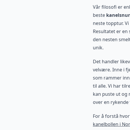
Vår filosofi er en
beste
kanelsnur
neste topptur. Vi
Resultatet er en 
den nesten smelt
unik.
Det handler like
velvære. Inne i f
som rammer inn d
til alle. Vi har 
kan puste ut og 
over en rykende
For å forstå hvor
kanelbollen i No