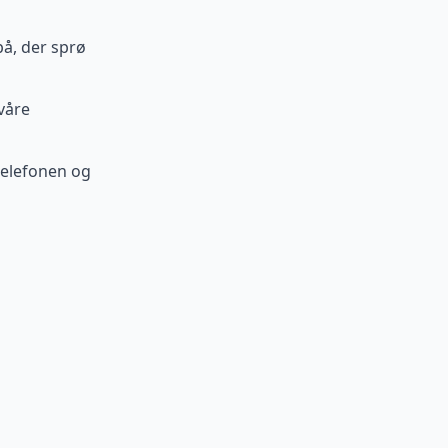
å, der sprø
 våre
 telefonen og