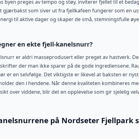
 byen preges av tempo og støy, inviterer fjellet til et beda
t gjærbakst som siver ut fra fjellkafeen fungerer som en u
nergi til aktive dager og skaper de små, stemningsfulle øye
gner en ekte fjell-kanelsnurr?
nelsnurr er aldri masseprodusert eller preget av hastverk. D
pskrifter der man ikke sparer på de gode ingrediensene. 
r er en selvfølge. Det viktigste er likevel at baksten er nys
 holder den i hendene. Når denne kvaliteten kombineres m
kt over viddene, blir det en opplevelse som gir sjelelig ve
anelsnurrene på Nordseter Fjellpark 