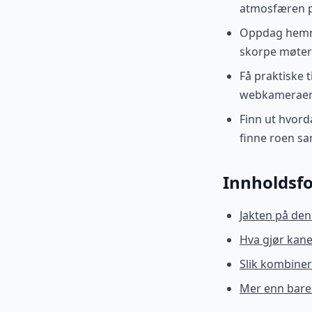
atmosfæren på
Oppdag hemme
skorpe møter 
Få praktiske 
webkameraer o
Finn ut hvord
finne roen s
Innholdsfo
Jakten på den
Hva gjør kane
Slik kombiner
Mer enn bare 