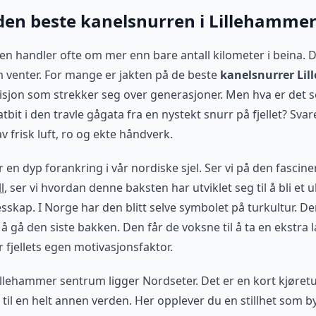
den beste kanelsnurren i Lillehamme
en handler ofte om mer enn bare antall kilometer i beina. 
venter. For mange er jakten på de beste
kanelsnurrer Li
radisjon som strekker seg over generasjoner. Men hva er det 
tbit i den travle gågata fra en nystekt snurr på fjellet? Svare
 frisk luft, ro og ekte håndverk.
 en dyp forankring i vår nordiske sjel. Ser vi på den fasci
l
, ser vi hvordan denne baksten har utviklet seg til å bli et
sskap. I Norge har den blitt selve symbolet på turkultur. De
 å gå den siste bakken. Den får de voksne til å ta en ekstra 
 fjellets egen motivasjonsfaktor.
illehammer sentrum ligger Nordseter. Det er en kort kjøretu
il en helt annen verden. Her opplever du en stillhet som b