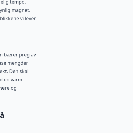
gelig tempo.
synlig magnet.
blikkene vi lever
en bærer preg av
Rause mengder
tekt. Den skal
ed en varm
lvære og
så