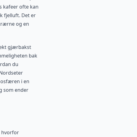
s kafeer ofte kan
 fjelluft. Det er
etrærne og en
ekt gjærbakst
hemmeligheten bak
ordan du
 Nordseter
mosfæren i en
dag som ender
 hvorfor