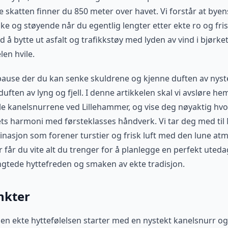
e skatten finner du 850 meter over havet. Vi forstår at byen
ke og støyende når du egentlig lengter etter ekte ro og frisk
d å bytte ut asfalt og trafikkstøy med lyden av vind i bjørk
len hvile.
pause der du kan senke skuldrene og kjenne duften av nyst
uften av lyng og fjell. I denne artikkelen skal vi avsløre 
e kanelsnurrene ved Lillehammer, og vise deg nøyaktig hv
ets harmoni med førsteklasses håndverk. Vi tar deg med til
stinasjon som forener turstier og frisk luft med den lune at
er får du vite alt du trenger for å planlegge en perfekt ute
gtede hyttefreden og smaken av ekte tradisjon.
nkter
en ekte hyttefølelsen starter med en nystekt kanelsnurr og