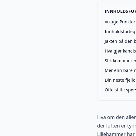
INNHOLDSFO
Viktige Punkter
Innholdsforteg
Jakten på den 
Hva gjør kanels
Slik kombinere
Mer enn bare m
Din neste fjell
Ofte stilte spø
Hva om den aller
der luften er tyn
Lillehammer har å