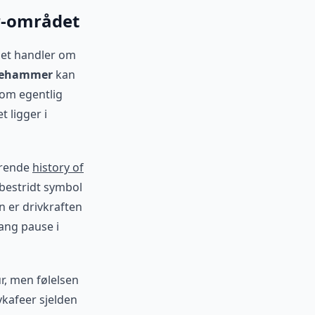
r-området
Det handler om
llehammer
kan
som egentlig
t ligger i
nerende
history of
 ubestridt symbol
n er drivkraften
lang pause i
r, men følelsen
ykafeer sjelden