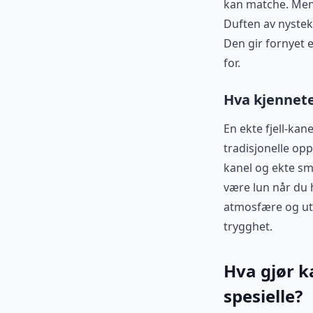
kan matche. Mens
Duften av nystek
Den gir fornyet e
for.
Hva kjennete
En ekte fjell-ka
tradisjonelle op
kanel og ekte smø
være lun når du
atmosfære og utsi
trygghet.
Hva gjør k
spesielle?