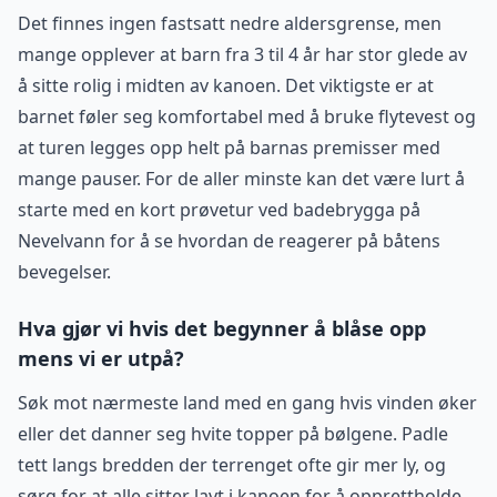
Det finnes ingen fastsatt nedre aldersgrense, men
mange opplever at barn fra 3 til 4 år har stor glede av
å sitte rolig i midten av kanoen. Det viktigste er at
barnet føler seg komfortabel med å bruke flytevest og
at turen legges opp helt på barnas premisser med
mange pauser. For de aller minste kan det være lurt å
starte med en kort prøvetur ved badebrygga på
Nevelvann for å se hvordan de reagerer på båtens
bevegelser.
Hva gjør vi hvis det begynner å blåse opp
mens vi er utpå?
Søk mot nærmeste land med en gang hvis vinden øker
eller det danner seg hvite topper på bølgene. Padle
tett langs bredden der terrenget ofte gir mer ly, og
sørg for at alle sitter lavt i kanoen for å opprettholde