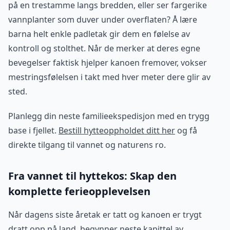
på en trestamme langs bredden, eller ser fargerike
vannplanter som duver under overflaten? Å lære
barna helt enkle padletak gir dem en følelse av
kontroll og stolthet. Når de merker at deres egne
bevegelser faktisk hjelper kanoen fremover, vokser
mestringsfølelsen i takt med hver meter dere glir av
sted.
Planlegg din neste familieekspedisjon med en trygg
base i fjellet.
Bestill hytteoppholdet ditt her
og få
direkte tilgang til vannet og naturens ro.
Fra vannet til hyttekos: Skap den
komplette ferieopplevelsen
Når dagens siste åretak er tatt og kanoen er trygt
dratt opp på land, begynner neste kapittel av