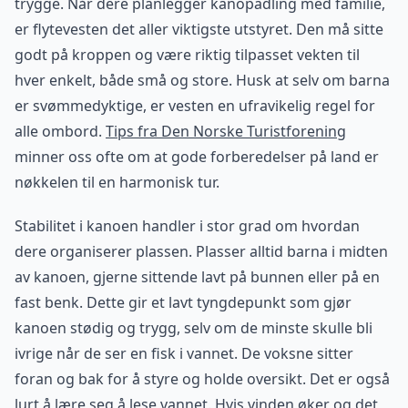
trygge. Når dere planlegger kanopadling med familie,
er flytevesten det aller viktigste utstyret. Den må sitte
godt på kroppen og være riktig tilpasset vekten til
hver enkelt, både små og store. Husk at selv om barna
er svømmedyktige, er vesten en ufravikelig regel for
alle ombord.
Tips fra Den Norske Turistforening
minner oss ofte om at gode forberedelser på land er
nøkkelen til en harmonisk tur.
Stabilitet i kanoen handler i stor grad om hvordan
dere organiserer plassen. Plasser alltid barna i midten
av kanoen, gjerne sittende lavt på bunnen eller på en
fast benk. Dette gir et lavt tyngdepunkt som gjør
kanoen stødig og trygg, selv om de minste skulle bli
ivrige når de ser en fisk i vannet. De voksne sitter
foran og bak for å styre og holde oversikt. Det er også
lurt å lære seg å lese vannet. Hvis vinden øker og det