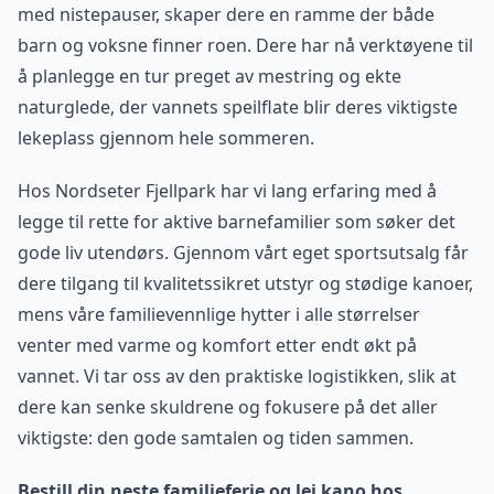
med nistepauser, skaper dere en ramme der både
barn og voksne finner roen. Dere har nå verktøyene til
å planlegge en tur preget av mestring og ekte
naturglede, der vannets speilflate blir deres viktigste
lekeplass gjennom hele sommeren.
Hos Nordseter Fjellpark har vi lang erfaring med å
legge til rette for aktive barnefamilier som søker det
gode liv utendørs. Gjennom vårt eget sportsutsalg får
dere tilgang til kvalitetssikret utstyr og stødige kanoer,
mens våre familievennlige hytter i alle størrelser
venter med varme og komfort etter endt økt på
vannet. Vi tar oss av den praktiske logistikken, slik at
dere kan senke skuldrene og fokusere på det aller
viktigste: den gode samtalen og tiden sammen.
Bestill din neste familieferie og lei kano hos