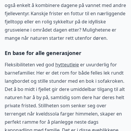
også enkelt å kombinere dagene på vannet med andre
fjelleventyr. Kanskje frister en fottur til en nærliggende
fjelltopp eller en rolig sykkeltur på de idylliske
grusveiene i området dagen etter? Mulighetene er
mange når naturen starter rett utenfor døren.
En base for alle generasjoner
Fleksibiliteten ved god
hytteutleie
er uvurderlig for
barnefamilier. Her er det rom for både felles lek rundt
langbordet og stille stunder med en bok i sofakroken.
Det å bo midt i fjellet gir dere umiddelbar tilgang til alt
naturen har å by på, samtidig som dere har deres helt
private fristed. Stillheten som senker seg over
terrenget når kveldssola farger himmelen, skaper en
perfekt ramme for å planlegge neste dags
kanopadling med familie. Det er i disse øyeblikkene,