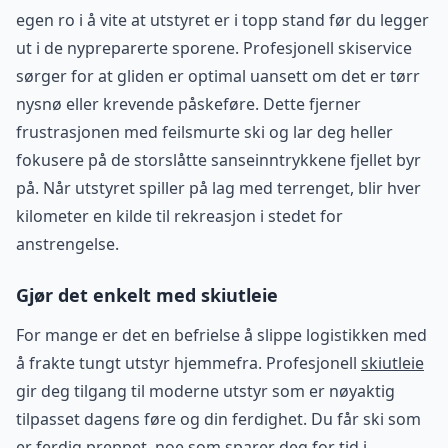
egen ro i å vite at utstyret er i topp stand før du legger
ut i de nypreparerte sporene. Profesjonell skiservice
sørger for at gliden er optimal uansett om det er tørr
nysnø eller krevende påskeføre. Dette fjerner
frustrasjonen med feilsmurte ski og lar deg heller
fokusere på de storslåtte sanseinntrykkene fjellet byr
på. Når utstyret spiller på lag med terrenget, blir hver
kilometer en kilde til rekreasjon i stedet for
anstrengelse.
Gjør det enkelt med skiutleie
For mange er det en befrielse å slippe logistikken med
å frakte tungt utstyr hjemmefra. Profesjonell
skiutleie
gir deg tilgang til moderne utstyr som er nøyaktig
tilpasset dagens føre og din ferdighet. Du får ski som
er ferdig preppet, noe som sparer deg for tid i