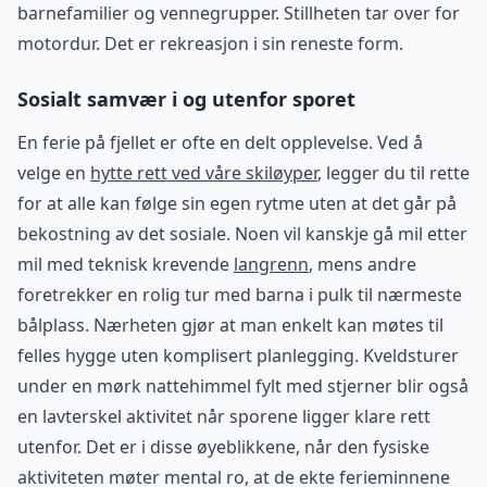
barnefamilier og vennegrupper. Stillheten tar over for
motordur. Det er rekreasjon i sin reneste form.
Sosialt samvær i og utenfor sporet
En ferie på fjellet er ofte en delt opplevelse. Ved å
velge en
hytte rett ved våre skiløyper
, legger du til rette
for at alle kan følge sin egen rytme uten at det går på
bekostning av det sosiale. Noen vil kanskje gå mil etter
mil med teknisk krevende
langrenn
, mens andre
foretrekker en rolig tur med barna i pulk til nærmeste
bålplass. Nærheten gjør at man enkelt kan møtes til
felles hygge uten komplisert planlegging. Kveldsturer
under en mørk nattehimmel fylt med stjerner blir også
en lavterskel aktivitet når sporene ligger klare rett
utenfor. Det er i disse øyeblikkene, når den fysiske
aktiviteten møter mental ro, at de ekte ferieminnene