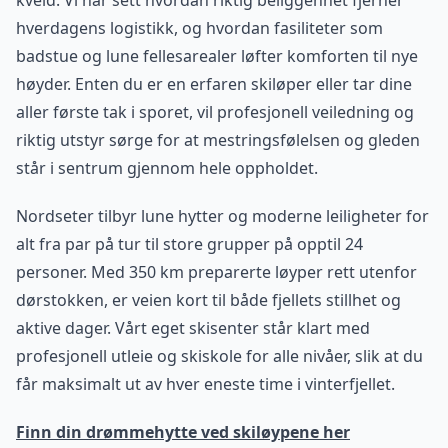
kveld. Vi har sett hvordan riktig beliggenhet fjerner
hverdagens logistikk, og hvordan fasiliteter som
badstue og lune fellesarealer løfter komforten til nye
høyder. Enten du er en erfaren skiløper eller tar dine
aller første tak i sporet, vil profesjonell veiledning og
riktig utstyr sørge for at mestringsfølelsen og gleden
står i sentrum gjennom hele oppholdet.
Nordseter tilbyr lune hytter og moderne leiligheter for
alt fra par på tur til store grupper på opptil 24
personer. Med 350 km preparerte løyper rett utenfor
dørstokken, er veien kort til både fjellets stillhet og
aktive dager. Vårt eget skisenter står klart med
profesjonell utleie og skiskole for alle nivåer, slik at du
får maksimalt ut av hver eneste time i vinterfjellet.
Finn din drømmehytte ved skiløypene her