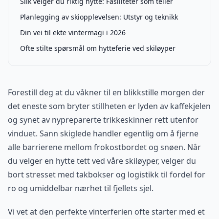
Slik velger du riktig hytte: Fasiliteter som teller
Planlegging av skiopplevelsen: Utstyr og teknikk
Din vei til ekte vintermagi i 2026
Ofte stilte spørsmål om hytteferie ved skiløyper
Forestill deg at du våkner til en blikkstille morgen der
det eneste som bryter stillheten er lyden av kaffekjelen
og synet av nypreparerte trikkeskinner rett utenfor
vinduet. Sann skiglede handler egentlig om å fjerne
alle barrierene mellom frokostbordet og snøen. Når
du velger en hytte tett ved våre skiløyper, velger du
bort stresset med takbokser og logistikk til fordel for
ro og umiddelbar nærhet til fjellets sjel.
Vi vet at den perfekte vinterferien ofte starter med et