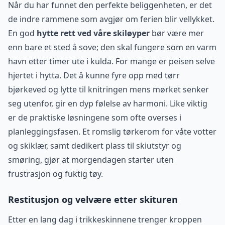
Når du har funnet den perfekte beliggenheten, er det
de indre rammene som avgjør om ferien blir vellykket.
En god
hytte rett ved våre skiløyper
bør være mer
enn bare et sted å sove; den skal fungere som en varm
havn etter timer ute i kulda. For mange er peisen selve
hjertet i hytta. Det å kunne fyre opp med tørr
bjørkeved og lytte til knitringen mens mørket senker
seg utenfor, gir en dyp følelse av harmoni. Like viktig
er de praktiske løsningene som ofte overses i
planleggingsfasen. Et romslig tørkerom for våte votter
og skiklær, samt dedikert plass til skiutstyr og
smøring, gjør at morgendagen starter uten
frustrasjon og fuktig tøy.
Restitusjon og velvære etter skituren
Etter en lang dag i trikkeskinnene trenger kroppen